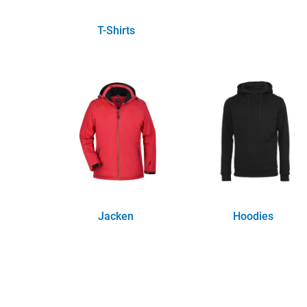
T-Shirts
(25)
Jacken
Hoodies
(25)
(15)