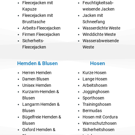
Fleecejacken mit
Feuchtigkeitsab-
Kapuze
weisende Jacken
Fleecejacken mit
Jacken mit
Brusttasche
Schneefang
Arbeits-Fleecejacken
Wasserdichte Weste
Firmen Fleecejacken
Winddichte Weste
Sicherheits-
Wasserabweisende
Fleecejacken
Weste
Hemden & Blusen
Hosen
Herren Hemden
Kurze Hosen
Damen Blusen
Lange Hosen
Unisex Hemden
Arbeitshosen
Kurzarm-Hemden &
Jogginghosen
Blusen
Sporthosen
Langarm Hemden &
Trainingshosen
Blusen
Bermudas
Bügelfreie Hemden &
Hosen mit Cordura
Blusen
Warnschutzhosen
Oxford Hemden &
Sicherheitshosen