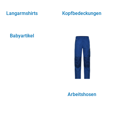
Langarmshirts
Kopfbedeckungen
(5)
(12)
Babyartikel
(2)
Arbeitshosen
(4)