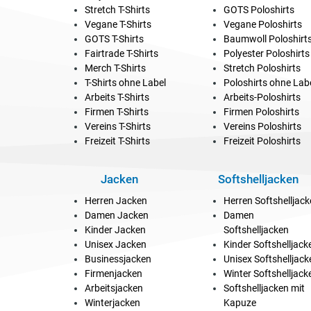
Stretch T-Shirts
GOTS Poloshirts
Vegane T-Shirts
Vegane Poloshirts
GOTS T-Shirts
Baumwoll Poloshirt
Fairtrade T-Shirts
Polyester Poloshirts
Merch T-Shirts
Stretch Poloshirts
T-Shirts ohne Label
Poloshirts ohne Lab
Arbeits T-Shirts
Arbeits-Poloshirts
Firmen T-Shirts
Firmen Poloshirts
Vereins T-Shirts
Vereins Poloshirts
Freizeit T-Shirts
Freizeit Poloshirts
Jacken
Softshelljacken
Herren Jacken
Herren Softshelljac
Damen Jacken
Damen
Kinder Jacken
Softshelljacken
Unisex Jacken
Kinder Softshelljack
Businessjacken
Unisex Softshelljack
Firmenjacken
Winter Softshelljack
Arbeitsjacken
Softshelljacken mit
Winterjacken
Kapuze