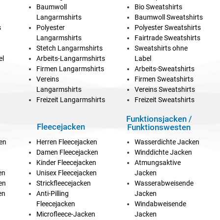
Baumwoll
Bio Sweatshirts
Langarmshirts
Baumwoll Sweatshirts
s
Polyester
Polyester Sweatshirts
Langarmshirts
Fairtrade Sweatshirts
Stetch Langarmshirts
Sweatshirts ohne
el
Arbeits-Langarmshirts
Label
Firmen Langarmshirts
Arbeits-Sweatshirts
Vereins
Firmen Sweatshirts
Langarmshirts
Vereins Sweatshirts
Freizeit Langarmshirts
Freizeit Sweatshirts
Funktionsjacken /
Fleecejacken
Funktionswesten
ken
Herren Fleecejacken
Wasserdichte Jacken
Damen Fleecejacken
Winddichte Jacken
Kinder Fleecejacken
Atmungsaktive
en
Unisex Fleecejacken
Jacken
en
Strickfleecejacken
Wasserabweisende
en
Anti-Pilling
Jacken
Fleecejacken
Windabweisende
Microfleece-Jacken
Jacken