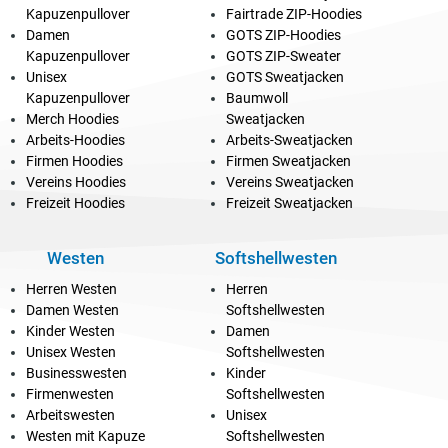
Kapuzenpullover
Fairtrade ZIP-Hoodies
Damen
GOTS ZIP-Hoodies
Kapuzenpullover
GOTS ZIP-Sweater
Unisex
GOTS Sweatjacken
Kapuzenpullover
Baumwoll
Merch Hoodies
Sweatjacken
Arbeits-Hoodies
Arbeits-Sweatjacken
Firmen Hoodies
Firmen Sweatjacken
Vereins Hoodies
Vereins Sweatjacken
Freizeit Hoodies
Freizeit Sweatjacken
Westen
Softshellwesten
Herren Westen
Herren
Damen Westen
Softshellwesten
Kinder Westen
Damen
Unisex Westen
Softshellwesten
Businesswesten
Kinder
Firmenwesten
Softshellwesten
Arbeitswesten
Unisex
Westen mit Kapuze
Softshellwesten