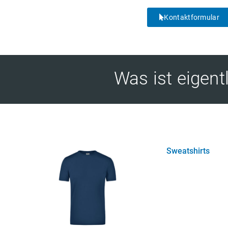
Kontaktformular
Was ist eigent
Sweatshirts
(7)