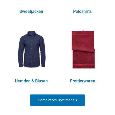
Sweatjacken
Poloshirts
(9)
(16)
Hemden & Blusen
Frottierwaren
(5)
(1)
Komplettes Sortiment