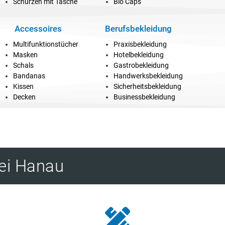
Schürzen mit Tasche
Bio Caps
Accessoires
Berufsbekleidung
Multifunktionstücher
Praxisbekleidung
Masken
Hotelbekleidung
Schals
Gastrobekleidung
Bandanas
Handwerksbekleidung
Kissen
Sicherheitsbekleidung
Decken
Businessbekleidung
ei Hanau