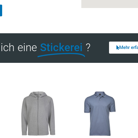
lich eine
Stickerei
?
Mehr erf