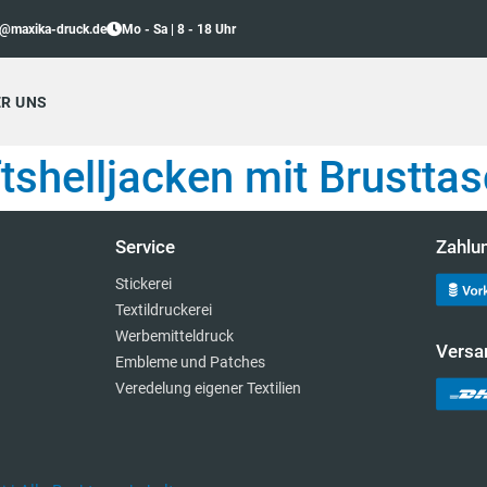
o@maxika-druck.de
Mo - Sa | 8 - 18 Uhr
R UNS
tshelljacken mit Brustta
Service
Zahlu
Stickerei
Textildruckerei
Werbemitteldruck
Versa
Embleme und Patches
Veredelung eigener Textilien