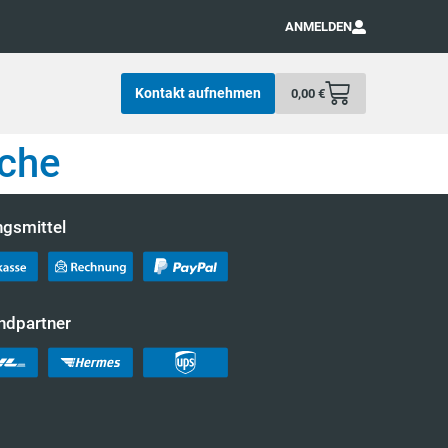
ANMELDEN
Kontakt aufnehmen
0,00
€
sche
ngsmittel
ndpartner