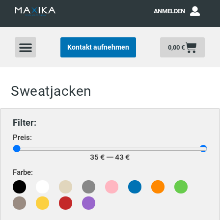
ANMELDEN
Kontakt aufnehmen
0,00
€
Sweatjacken
Filter:
Preis:
35
€
—
43
€
Farbe: