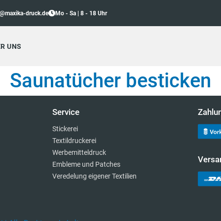
o@maxika-druck.de
Mo - Sa | 8 - 18 Uhr
R UNS
Saunatücher besticken
Service
Zahlu
Stickerei
Textildruckerei
Werbemitteldruck
Versa
Embleme und Patches
Veredelung eigener Textilien