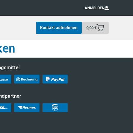
ANMELDEN
Kontakt aufnehmen
0,00
€
ken
ngsmittel
ndpartner