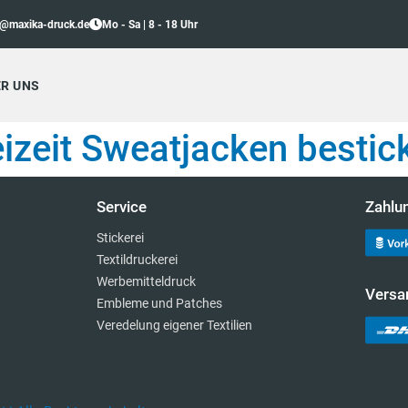
o@maxika-druck.de
Mo - Sa | 8 - 18 Uhr
R UNS
eizeit Sweatjacken bestic
Service
Zahlu
Stickerei
Textildruckerei
Werbemitteldruck
Versa
Embleme und Patches
Veredelung eigener Textilien