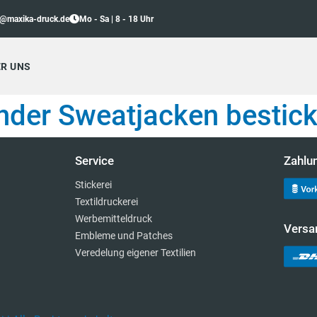
o@maxika-druck.de
Mo - Sa | 8 - 18 Uhr
R UNS
nder Sweatjacken bestic
Service
Zahlu
Stickerei
Textildruckerei
Werbemitteldruck
Versa
Embleme und Patches
Veredelung eigener Textilien