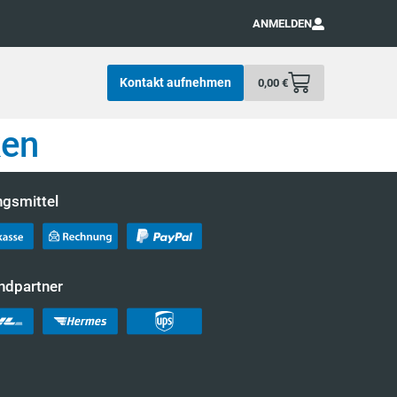
ANMELDEN
Kontakt aufnehmen
0,00
€
ken
ngsmittel
ndpartner