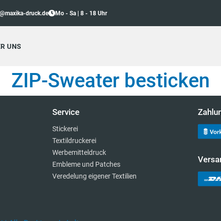
o@maxika-druck.de
Mo - Sa | 8 - 18 Uhr
R UNS
ZIP-Sweater besticken
Service
Zahlu
Stickerei
Textildruckerei
Werbemitteldruck
Versa
Embleme und Patches
Veredelung eigener Textilien