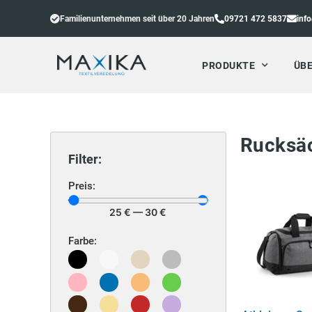
Familienunternehmen seit über 20 Jahren
09721 472 5837
inf
PRODUKTE
ÜBE
Rucksä
Filter:
Preis:
25
€
—
30
€
Farbe: