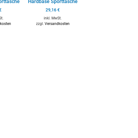
orttasche
Hardbase Sporttasche
€
29,16
€
St.
inkl. MwSt.
kosten
zzgl.
Versandkosten