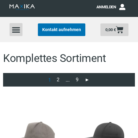
ANMELDEN
Kontakt aufnehmen
0,00
€
Komplettes Sortiment
1
2
…
9
►