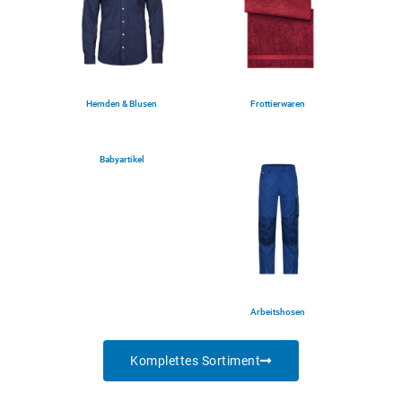
Hemden & Blusen
Frottierwaren
(5)
(1)
Babyartikel
(2)
Arbeitshosen
(4)
Komplettes Sortiment