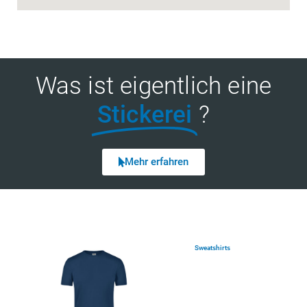
Was ist eigentlich eine
Stickerei
?
Mehr erfahren
Sweatshirts
(7)