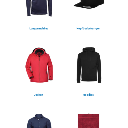
Langarmshirts
Kopfbedeckungen
(5)
(12)
Jacken
Hoodies
(25)
(15)