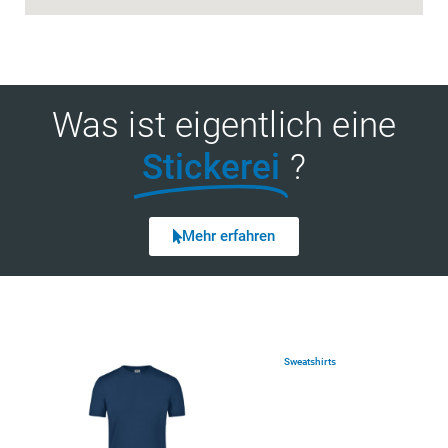
Was ist eigentlich eine
Stickerei
?
Mehr erfahren
Sweatshirts
(7)