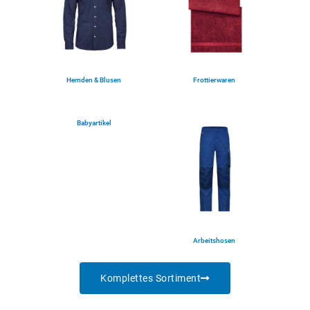
Hemden & Blusen
Frottierwaren
(5)
(1)
Babyartikel
(2)
Arbeitshosen
(4)
Komplettes Sortiment