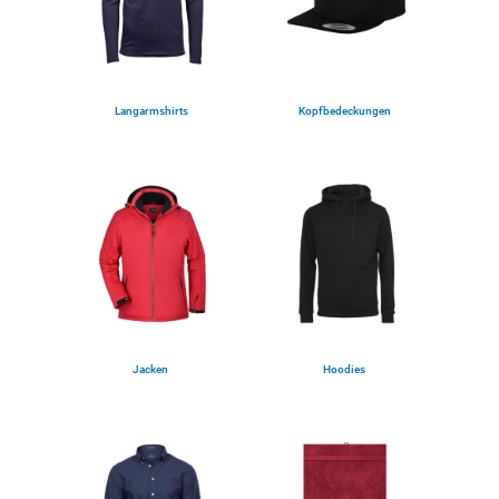
Langarmshirts
Kopfbedeckungen
(5)
(12)
Jacken
Hoodies
(25)
(15)