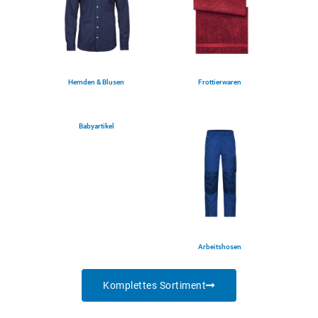
Hemden & Blusen
Frottierwaren
(5)
(1)
Babyartikel
(2)
Arbeitshosen
(4)
Komplettes Sortiment