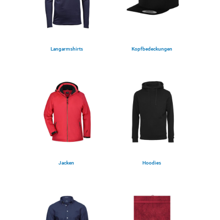
Langarmshirts
Kopfbedeckungen
(5)
(12)
Jacken
Hoodies
(25)
(15)