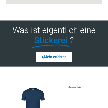
Was ist eigentlich eine
Stickerei
?
Mehr erfahren
Sweatshirts
(7)