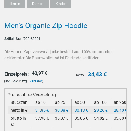
Herren
Damen
Kinder
Men’s Organic Zip Hoodie
Artikel-Nr.:
702-63301
Die Herren Kapuzensweatjacke besteht aus 100% organischer,
gekämmter Bio Baumwolle und ist Fairtrade-zertifiziert.
40,97
€
34,43
€
Einzelpreis:
netto
(inkl. MwSt zzgl.
Versand
)
Preise ohne Veredelung:
Stückzahl:
ab 10
ab 25
ab 50
ab 100
ab 250
netto in €:
31,85
€
30,98
€
30,13
€
29,26
€
28,40
€
brutto in
37,90
€
36,87
€
35,85
€
34,82
€
33,80
€
€: