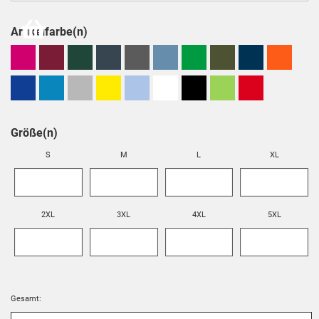
Artikelfarbe(n)
Größe(n)
S
M
L
XL
2XL
3XL
4XL
5XL
Gesamt: