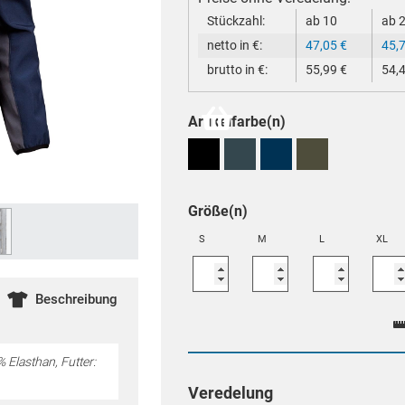
Stückzahl:
ab 10
ab 
netto in €:
47,05
€
45,
brutto in €:
55,99
€
54,
Artikelfarbe(n)
Größe(n)
S
M
L
XL
Beschreibung
 Elasthan, Futter:
Veredelung