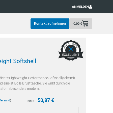
ANMELDEN
Kontakt aufnehmen
0,00
€
ight Softshell
ichte Lightweight Performance Softshelljacke mit
eine stilvolle Brusttasche. Sie wirkt durch die
 Passform besonders modern.
50,87
€
Versand
)
netto