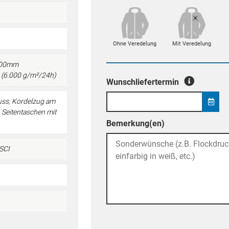
Ohne Veredelung
Mit Veredelung
.000mm
 (6.000 g/m²/24h)
Wunschliefertermin
uss
,
Kordelzug am
,
Seitentaschen mit
Bemerkung(en)
SCI