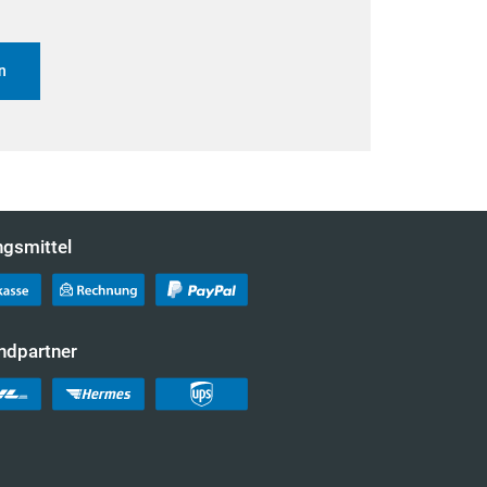
n
ngsmittel
ndpartner