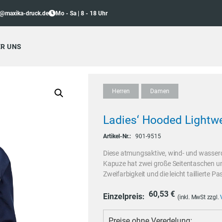
o@maxika-druck.de
Mo - Sa | 8 - 18 Uhr
R UNS
Herren
Damen
Ladies‘ Hooded Lightwe
Artikel-Nr.:
901-9515
Diese atmungsaktive, wind- und wasserd
Kapuze hat zwei große Seitentaschen und 
Zweifarbigkeit und die leicht taillierte
60,53
€
Einzelpreis:
(inkl. MwSt zzgl.
Preise ohne Veredelung: