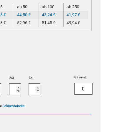
25
ab 50
ab 100
ab 250
78
€
44,50
€
43,24
€
41,97
€
48
€
52,96
€
51,45
€
49,94
€
Gesamt:
2XL
3XL
Größentabelle