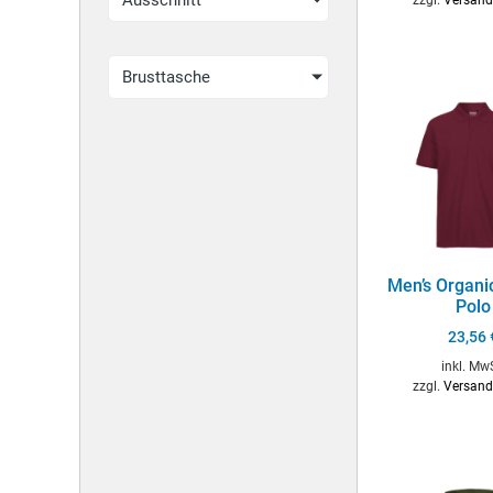
Ausschnitt
Brusttasche
Men’s Organi
Polo
23,56
inkl. Mw
zzgl.
Versand