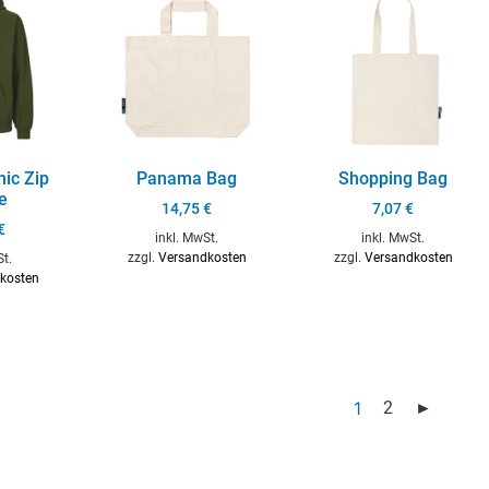
nic Zip
Panama Bag
Shopping Bag
e
14,75
€
7,07
€
€
inkl. MwSt.
inkl. MwSt.
zzgl.
Versandkosten
zzgl.
Versandkosten
St.
kosten
1
2
►