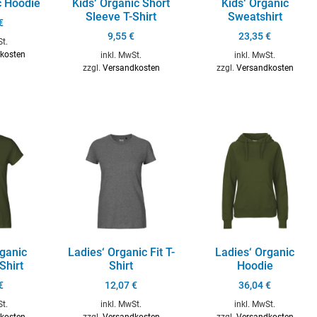
c Hoodie
Kids‘ Organic Short
Kids‘ Organic
Sleeve T-Shirt
Sweatshirt
€
9,55
€
23,35
€
St.
kosten
inkl. MwSt.
inkl. MwSt.
zzgl.
Versandkosten
zzgl.
Versandkosten
rganic
Ladies‘ Organic Fit T-
Ladies‘ Organic
Shirt
Shirt
Hoodie
€
12,07
€
36,04
€
St.
inkl. MwSt.
inkl. MwSt.
kosten
zzgl.
Versandkosten
zzgl.
Versandkosten