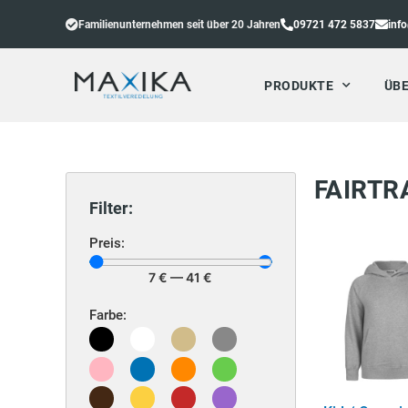
Familienunternehmen seit über 20 Jahren
09721 472 5837
inf
PRODUKTE
ÜBE
FAIRTR
Filter:
Preis:
7
€
—
41
€
Farbe: