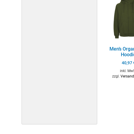
Men’s Orga
Hoodi
40,97
inkl. Mw
zzgl.
Versand