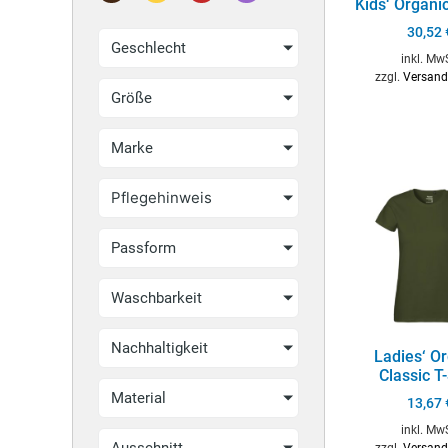
Kids‘ Organi
30,52
Geschlecht
inkl. Mw
zzgl.
Versand
Größe
Marke
Pflegehinweis
Passform
Waschbarkeit
Nachhaltigkeit
Ladies‘ O
Classic T-
Material
13,67
inkl. Mw
zzgl.
Versand