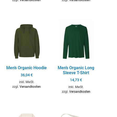
Men’s Organic Hoodie
Men’s Organic Long
Sleeve T-Shirt
36,04
€
14,73
€
inkl. MwSt.
zzgl.
Versandkosten
inkl. MwSt.
zzgl.
Versandkosten