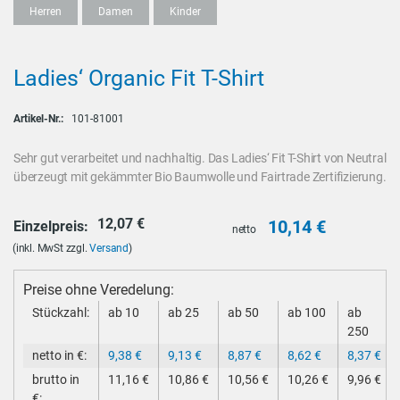
Herren
Damen
Kinder
Ladies‘ Organic Fit T-Shirt
Artikel-Nr.:
101-81001
Sehr gut verarbeitet und nachhaltig. Das Ladies‘ Fit T-Shirt von Neutral
überzeugt mit gekämmter Bio Baumwolle und Fairtrade Zertifizierung.
12,07
€
10,14
€
Einzelpreis:
netto
(inkl. MwSt zzgl.
Versand
)
Preise ohne Veredelung:
Stückzahl:
ab 10
ab 25
ab 50
ab 100
ab
250
netto in €:
9,38
€
9,13
€
8,87
€
8,62
€
8,37
€
brutto in
11,16
€
10,86
€
10,56
€
10,26
€
9,96
€
€: