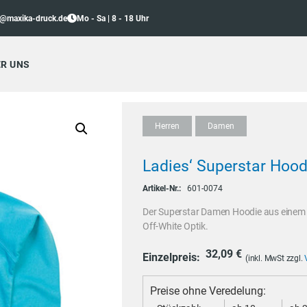
o@maxika-druck.de
Mo - Sa | 8 - 18 Uhr
R UNS
Herren
Damen
Ladies‘ Superstar Hood
Artikel-Nr.:
601-0074
Der Superstar Damen Hoodie aus einem s
Off-White Optik.
32,09
€
Einzelpreis:
(inkl. MwSt zzgl.
Preise ohne Veredelung: