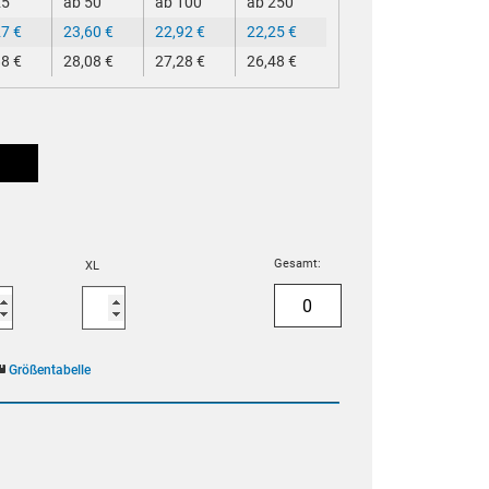
25
ab 50
ab 100
ab 250
27
€
23,60
€
22,92
€
22,25
€
88
€
28,08
€
27,28
€
26,48
€
Gesamt:
XL
Größentabelle