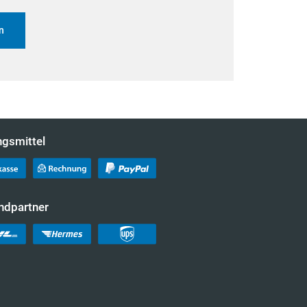
n
ngsmittel
ndpartner