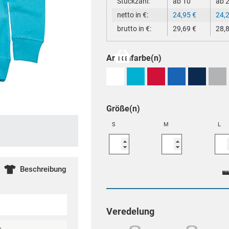
Stückzahl:
ab 10
ab 
netto in €:
24,95
€
24,
brutto in €:
29,69
€
28,
Artikelfarbe(n)
Größe(n)
S
M
L
Beschreibung
Veredelung