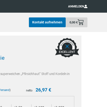
ANMELDEN
Kontakt aufnehmen
0,00
€
ie
uperweichen „Pfirsichhaut“ Stoff und Kordeln in
26,97
€
Versand
)
netto