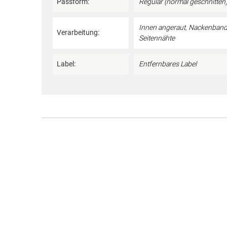
Passform:
Regular (normal geschnitten
Innen angeraut
,
Nackenband 
Verarbeitung:
Seitennähte
Label:
Entfernbares Label