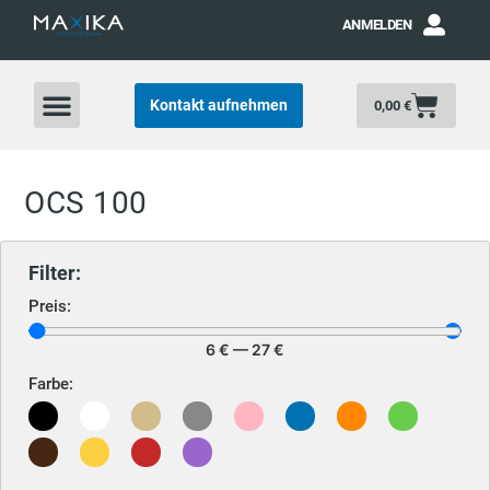
ANMELDEN
Kontakt aufnehmen
0,00
€
OCS 100
Filter:
Preis:
6
€
—
27
€
Farbe: