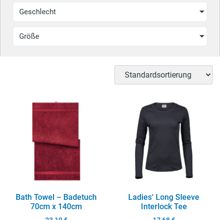
Geschlecht
Größe
Bath Towel – Badetuch
Ladies‘ Long Sleeve
70cm x 140cm
Interlock Tee
23,10
€
17,68
€