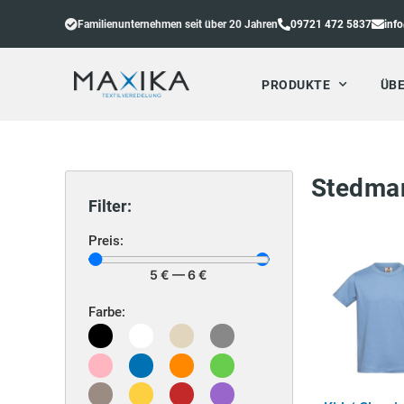
Familienunternehmen seit über 20 Jahren
09721 472 5837
inf
PRODUKTE
ÜBE
Stedma
Filter:
Preis:
5
€
—
6
€
Farbe: