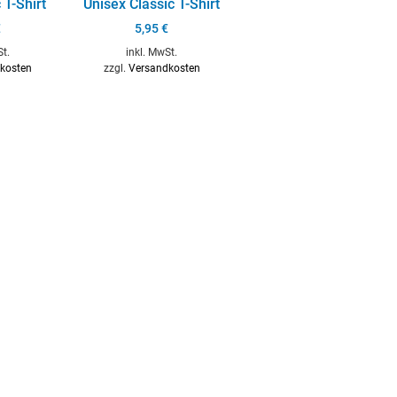
 T-Shirt
Unisex Classic T-Shirt
€
5,95
€
St.
inkl. MwSt.
kosten
zzgl.
Versandkosten