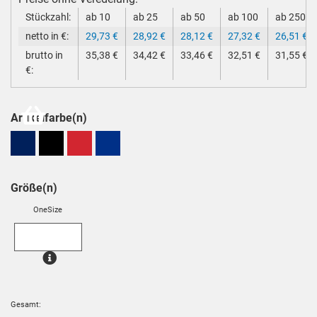
Stückzahl:
ab 10
ab 25
ab 50
ab 100
ab 250
netto in €:
29,73
€
28,92
€
28,12
€
27,32
€
26,51
€
brutto in
35,38
€
34,42
€
33,46
€
32,51
€
31,55
€
€:
Artikelfarbe(n)
Größe(n)
OneSize
Gesamt: